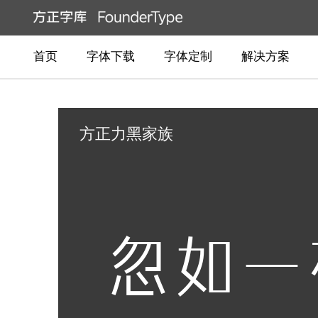
首页
字体下载
字体定制
解决方案
方正力黑家族
忽如一