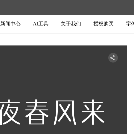
新闻中心
AI工具
关于我们
授权购买
字
夜春风来