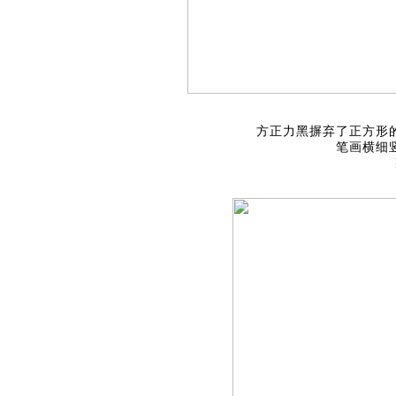
方正力黑摒弃了正方形
笔画横细