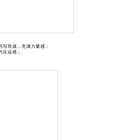
书写而成，充满力量感；
的压迫感；
。