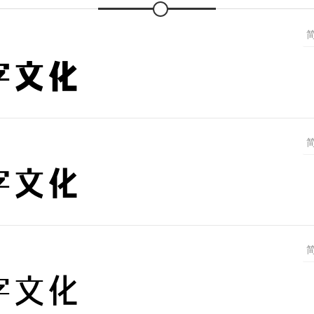
字文化
字文化
字文化