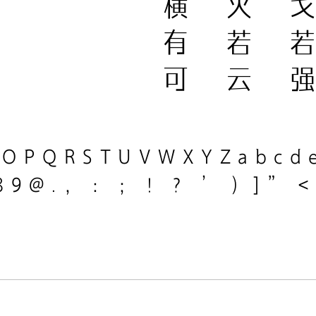
横
火
有
若
可
云
OPQRSTUVWXYZabcde
6789@.，：；！？’）]”＜