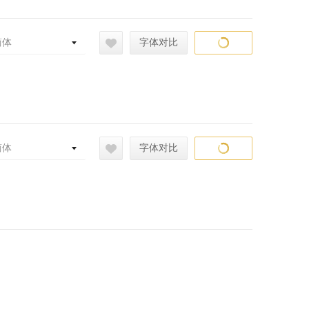
简体
字体对比
简体
字体对比