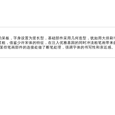
的呆板，字身设置为竖长型，基础部件采用几何造型，犹如用大排刷
竖粗，借鉴少许宋体的特征，在注入优雅基因的同时冲淡粗笔画带来
某些笔画部件的连接处做了断笔处理，强调字体的书写性和亲近感