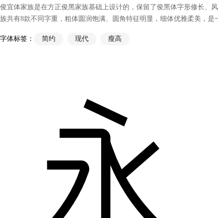
俊宜体家族是在方正俊黑家族基础上设计的，保留了俊黑体字形修长、风
族共有8款不同字重，粗体圆润饱满、圆角特征明显，细体优雅柔美，是
字体标签：
简约
现代
瘦高
永