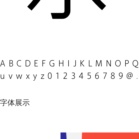
ABCDEFGHIJKLMNOPQ
uvwxyz012345678
字体展示