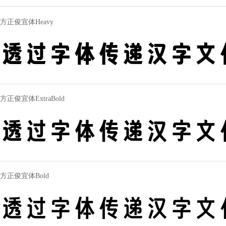
方正俊宜体Heavy
透过字体传递汉字文
方正俊宜体ExtraBold
透过字体传递汉字文
方正俊宜体Bold
透过字体传递汉字文