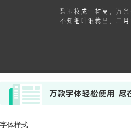
碧玉妆成一树高，万条
不知细叶谁裁出，二月
字体样式