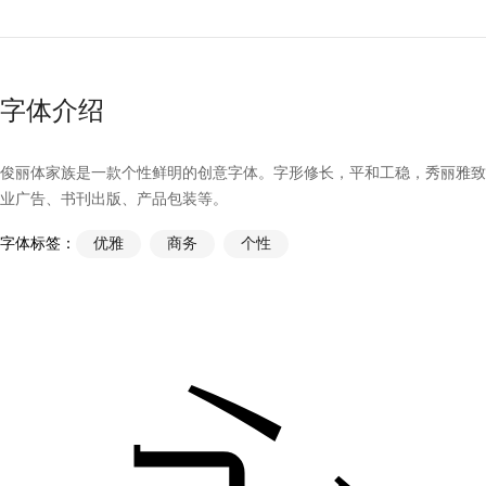
字体介绍
俊丽体家族是一款个性鲜明的创意字体。字形修长，平和工稳，秀丽雅致
业广告、书刊出版、产品包装等。
字体标签：
优雅
商务
个性