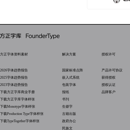
方正字体资料素材
解决方案
授权许可
2026字体趋势报告
国家标准点阵
产品许可协议
2025字体趋势报告
嵌入式系统
获得授权
2023字体趋势报告
包装字体
授权认证
下载方正字库商业手册
报纸
品牌客户
下载方正字库字体样张
书刊
下载Monotype字体样张
生僻字
下载Production Type字体样张
古籍出版
下载TypeTogether字体样张
政府办公
民族文