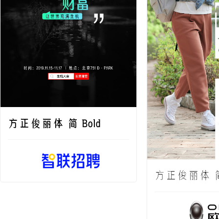
方正俊丽体 简 Bold
方正俊丽体 简 L