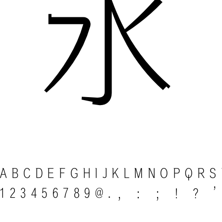
永
ABCDEFGHIJKLMNOPQRST
123456789@.，：；！？