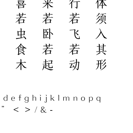
剑
喜
来
行
体
长
若
若
若
须
戈
虫
卧
飞
入
若
食
若
若
其
强
木
起
动
形
efghijklmnopq
]”＜＞/&-