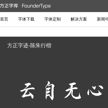
首页
字体下载
字体定制
解决方案
新闻
方正字迹-陈朱行楷
云自无心