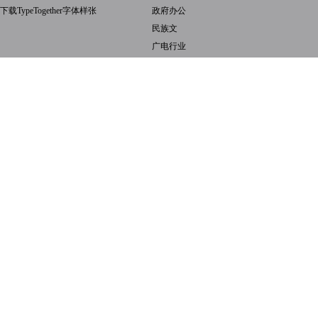
下载TypeTogether字体样张
政府办公
民族文
广电行业