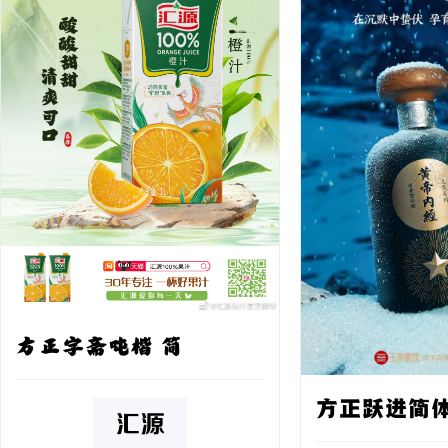
方正字斋吨楷 简
方正跃进简