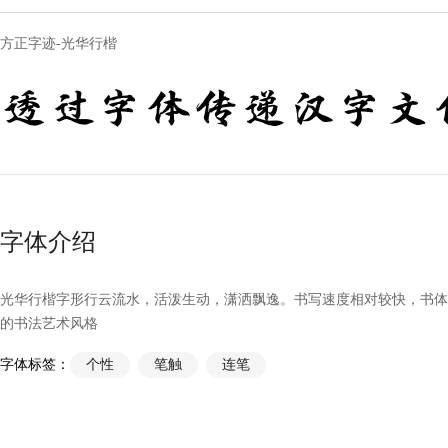
方正字迹-光华行楷
透过字体传递汉字文
字体介绍
光华行楷字形行云流水，活泼生动，潇洒飘逸。书写速度相对较快，书体
的书法艺术风格
字体标签：
个性
笔触
连笔