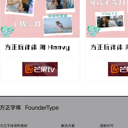
方正玩伴体 简 Heavy
方正玩伴体 简 
方正字体资料素材
解决方案
授权许可