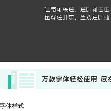
江南可采莲，莲叶何田田
鱼戏莲叶东。鱼戏莲叶西
字体样式