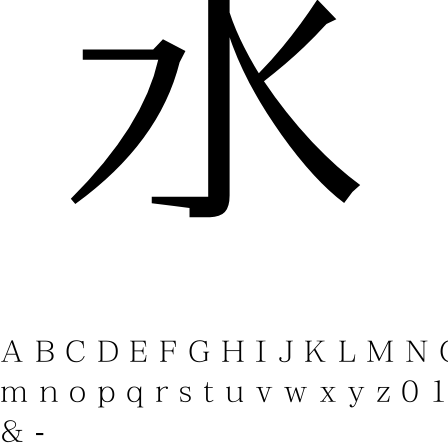
永
ABCDEFGHIJKLMN
mnopqrstuvwxyz
&-