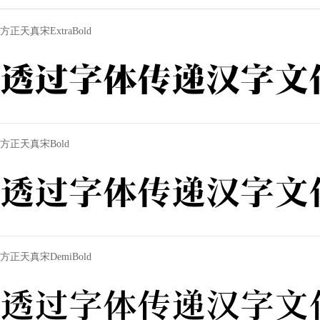
方正天真宋ExtraBold
透过字体传递汉字文
方正天真宋Bold
透过字体传递汉字文
方正天真宋DemiBold
透过字体传递汉字文