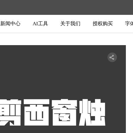
新闻中心
AI工具
关于我们
授权购买
字
剪西窗烛