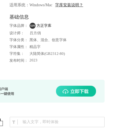
适用系统：Windows/Mac
字库安装说明？
基础信息
字体品牌：
方正字库
设计师：
吕方俏
字体分类：
黑体、
混合、
创意字体
字体属性：
精品字
字符集：
大陆简体(GB2312-80)
2023
发布时间：
输入文字，即时体验