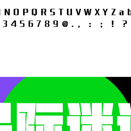
MNOPQRSTUVWXYZab
123456789@.，：；！