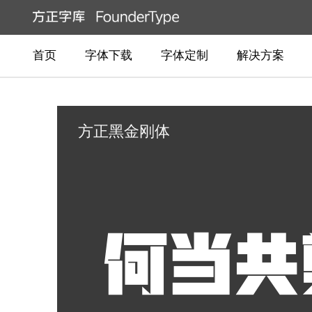
首页
字体下载
字体定制
解决方案
方正黑金刚体
何当共