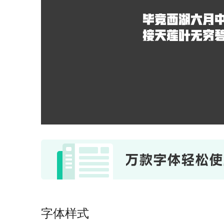
毕竟西湖六月
接天莲叶无穷
字体样式