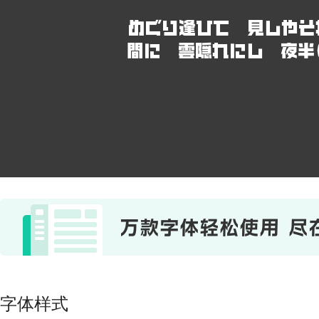
めぐり逢ひて 見しやそ
間に 雲隠れにし 夜半
字体样式