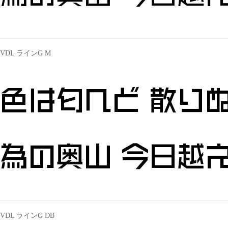
VDL ラインG M
色は匂へど 散りぬ
為の奥山 今日越え
VDL ラインG DB