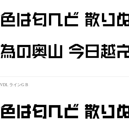
色は匂へど 散りぬ
為の奥山 今日越え
VDL ラインG B
色は匂へど 散りぬ