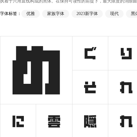
执着于只用直线构成的黑体。在保持可读性的前提下，最大限度的消除曲
字体标签：
优雅
家族字体
2023新字体
现代
黑
め
ぐ
り
そ
れ
に
雲
隠
れ