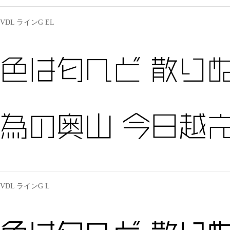
VDL ラインG EL
色は匂へど 散りぬ
為の奥山 今日越え
VDL ラインG L