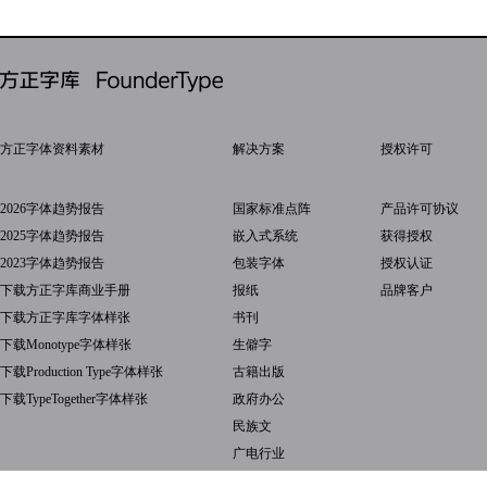
方正字体资料素材
解决方案
授权许可
2026字体趋势报告
国家标准点阵
产品许可协议
2025字体趋势报告
嵌入式系统
获得授权
2023字体趋势报告
包装字体
授权认证
下载方正字库商业手册
报纸
品牌客户
下载方正字库字体样张
书刊
下载Monotype字体样张
生僻字
下载Production Type字体样张
古籍出版
下载TypeTogether字体样张
政府办公
民族文
广电行业