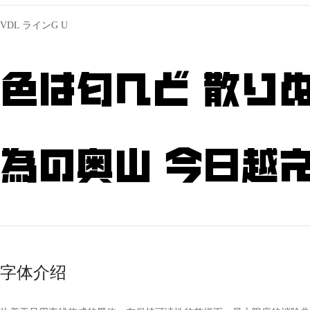
VDL ラインG U
色は匂へど 散りぬ
為の奥山 今日越え
字体介绍