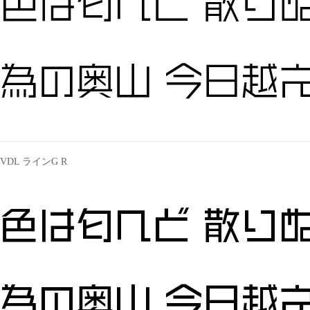
色は匂へど 散りぬ
為の奥山 今日越え
VDL ラインG R
色は匂へど 散りぬ
為の奥山 今日越え