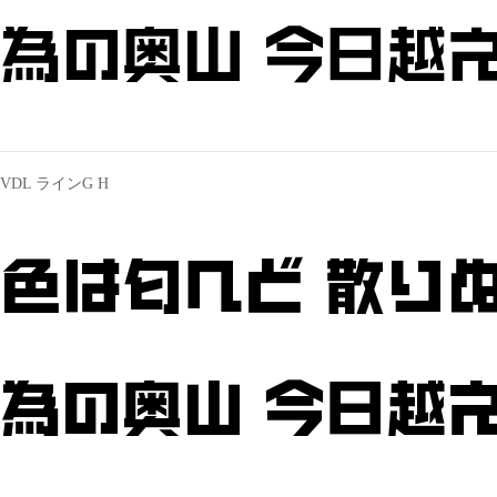
為の奥山 今日越え
VDL ラインG H
色は匂へど 散りぬ
為の奥山 今日越え