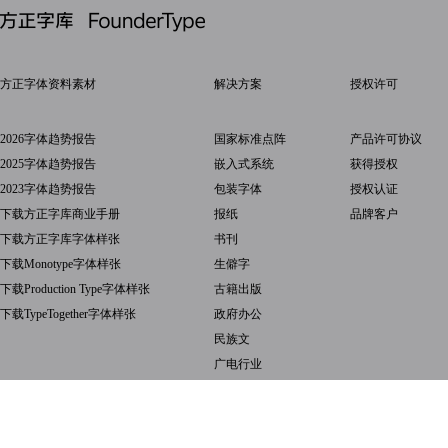
方正字体资料素材
解决方案
授权许可
2026字体趋势报告
国家标准点阵
产品许可协议
2025字体趋势报告
嵌入式系统
获得授权
2023字体趋势报告
包装字体
授权认证
下载方正字库商业手册
报纸
品牌客户
下载方正字库字体样张
书刊
下载Monotype字体样张
生僻字
下载Production Type字体样张
古籍出版
下载TypeTogether字体样张
政府办公
民族文
广电行业