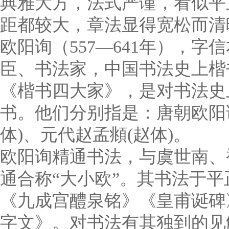
典雅大方，法式严谨，看似平
距都较大，章法显得宽松而清
欧阳询（557—641年），
臣、书法家，中国书法史上楷
《楷书四大家》，是对书法史
书。他们分别指是：唐朝欧阳询
体)、元代赵孟頫(赵体)。
欧阳询精通书法，与虞世南、
通合称“大小欧”。其书法于平
《九成宫醴泉铭》《皇甫诞碑
字文》。对书法有其独到的见