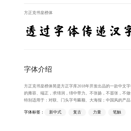
方正克书皇榜体
透过字体传递汉
字体介绍
方正克书皇榜体简是方正字库2018年开发出品的一款中
的雍容、端正，求绵润，绵中带力。不张扬，不嚣张，不做
特别适用于：对联、门头字号匾额、大海报；中国风的产品
字体标签：
新中式
复古
力量
笔触