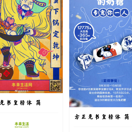
克书皇榜体 简
方正克书皇榜体 简