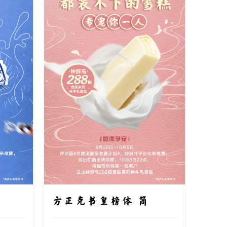
方正克书皇榜体 简