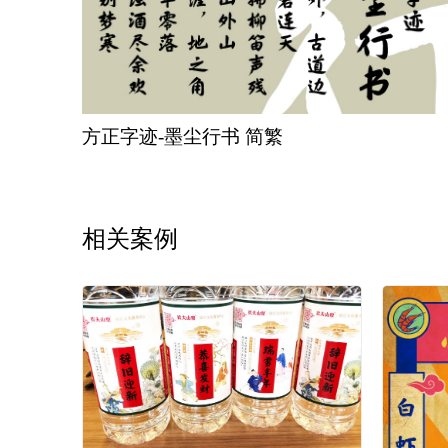
方正字迹-墨尘行书 简繁
相关案例