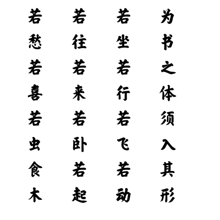
叶
若
若
若
为
若
愁
往
坐
书
利
若
若
若
之
剑
喜
来
行
体
长
若
若
若
须
戈
虫
卧
飞
入
若
食
若
若
其
强
木
起
动
形