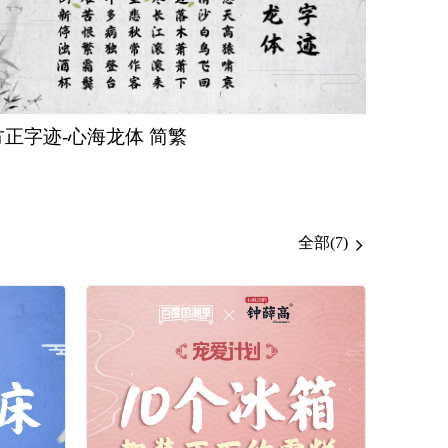
方正字迹-心海龙体 简繁
全部(7)