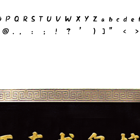
OPQRSTUVWXYZabcdef
789@.，：；！？’）]”＜＞