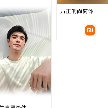
方正明尚简体
兰亭黑简体