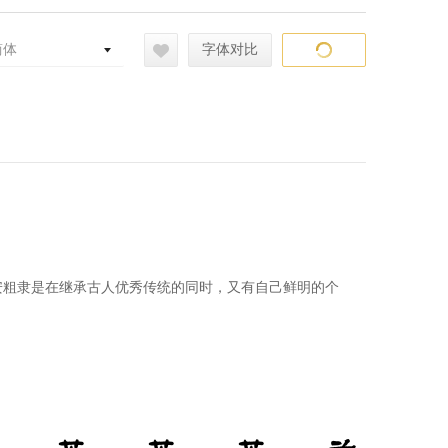
简体
字体对比
安粗隶是在继承古人优秀传统的同时，又有自己鲜明的个