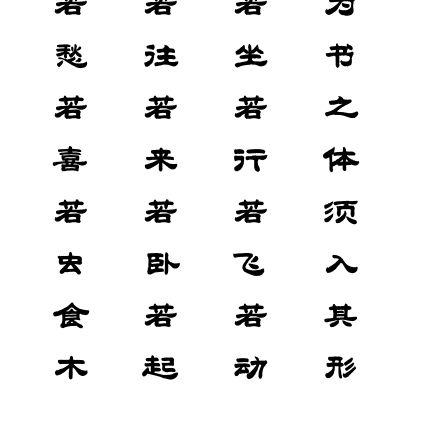
叶
若
若
若
为
若
愁
往
坐
书
利
若
若
若
之
剑
喜
来
行
体
长
若
若
若
须
戈
虫
卧
飞
入
若
食
若
若
其
强
木
起
动
形