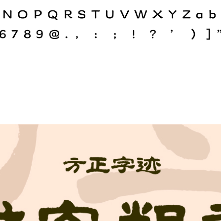
NOPQRSTUVWXYZabc
3456789@.，：；！？’）