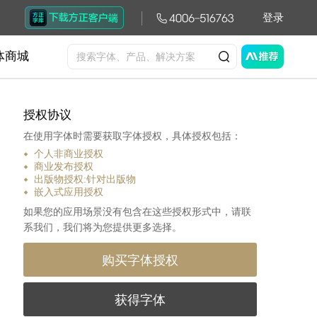
登录
体商城
授权协议
在使用字体时需要获取字体授权，具体授权包括：
个人非商业授权
商业发布授权
出版物授权:针对出版物
嵌入式应用授权
如果您的应用场景没有包含在这些授权形式中，请联
系我们，我们将为您提供更多选择。
购买字体授权
获得字体