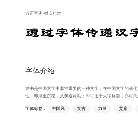
方正字迹-树安粗隶
透过字体传递汉
字体介绍
隶书是中国文字中非常重要的一种文字，在中国文字的演化
性，即厚重沉稳，又飘逸灵动；即可用于大字标题，亦可为
字体标签：
中国风
复古
力量
宽扁