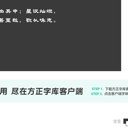
出其中；星汉灿烂，
甚至哉，歌以咏志。
背景