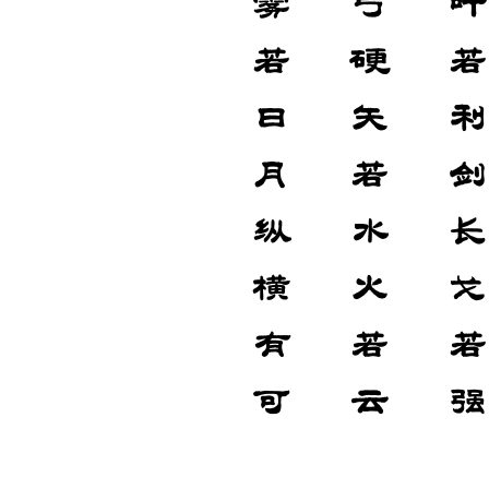
雾
弓
永
若
硬
日
矢
月
若
纵
水
横
火
有
若
可
云