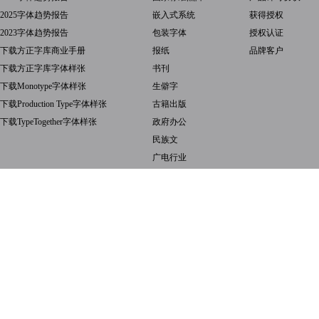
2025字体趋势报告
嵌入式系统
获得授权
2023字体趋势报告
包装字体
授权认证
下载方正字库商业手册
报纸
品牌客户
下载方正字库字体样张
书刊
下载Monotype字体样张
生僻字
下载Production Type字体样张
古籍出版
下载TypeTogether字体样张
政府办公
民族文
广电行业