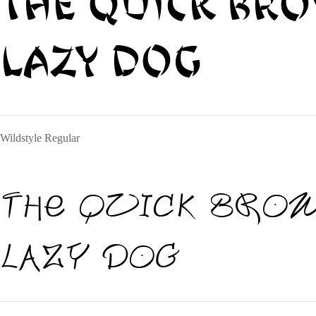
The quick br
lazy dog
Wildstyle Regular
The quick bro
lazy dog