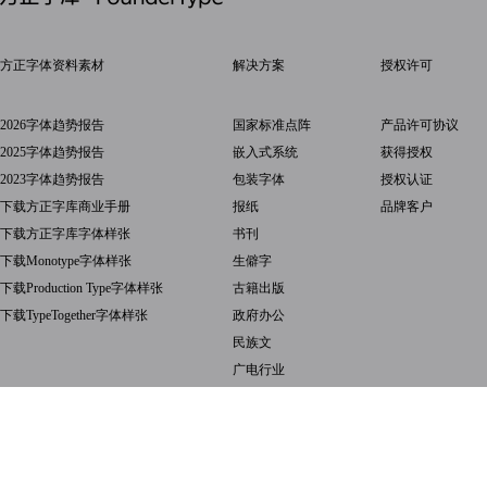
方正字体资料素材
解决方案
授权许可
2026字体趋势报告
国家标准点阵
产品许可协议
2025字体趋势报告
嵌入式系统
获得授权
2023字体趋势报告
包装字体
授权认证
下载方正字库商业手册
报纸
品牌客户
下载方正字库字体样张
书刊
下载Monotype字体样张
生僻字
下载Production Type字体样张
古籍出版
下载TypeTogether字体样张
政府办公
民族文
广电行业