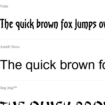
Virile
The quick brown fox jumps ov
Arial® Nova
The quick brown f
Jing Jing™