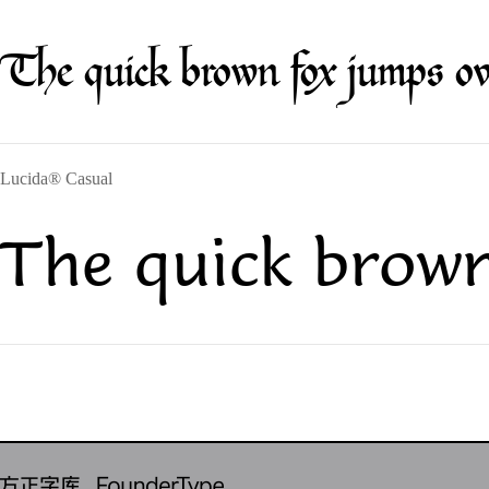
The quick brown fox jumps ov
Lucida® Casual
The quick brown