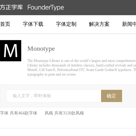
首页
字体下载
字体定制
解决方案
新闻
Monotype
The Monotype Library is one of the world’s largest and most comprehensive 
Library includes thousands of timeless classics, hand-crafted revivals and 
Meta®, Gill Sans®, Helvetica®and ITC Avant Garde Gothic® typefaces. This 
typography in print and on screen.
确定
输入文字，即时体验
字体 共有464款字体 风格 共有3120款风格