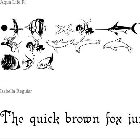
Aqua Life Pi
The qui
jumps o
dog
Isabella Regular
The quick brown fox ju