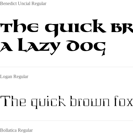
Benedict Uncial Regular
The quick b
a lazy dog
Logan Regular
The quick brown fox
Bollatica Regular