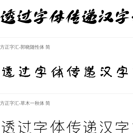
透过字体传递汉字
方正字汇-郭晓随性体 简
透过字体传递汉字
方正字汇-草木一秋体 简
透过字体传递汉字