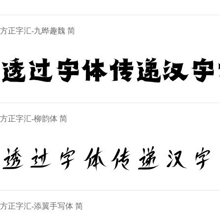
方正字汇-九晔趣魏 简
透过字体传递汉字
方正字汇-柳韵体 简
透过字体传递汉字
方正字汇-添翼手写体 简