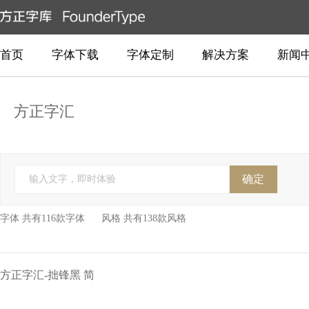
首页
字体下载
字体定制
解决方案
新闻
方正字汇
确定
输入文字，即时体验
字体 共有116款字体 风格 共有138款风格
方正字汇-拙锋黑 简