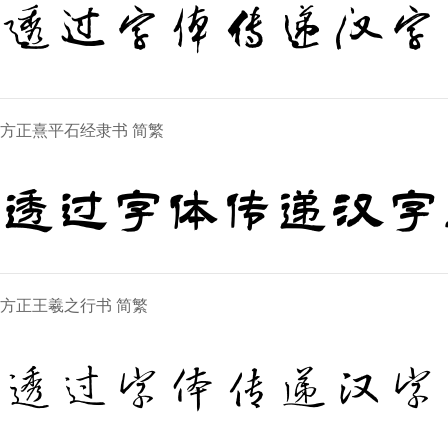
透过字体传递汉字
方正熹平石经隶书 简繁
透过字体传递汉字
方正王羲之行书 简繁
透过字体传递汉字