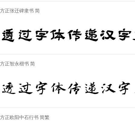
方正张迁碑隶书 简
透过字体传递汉字
方正智永楷书 简
透过字体传递汉字
方正欧阳中石行书 简繁