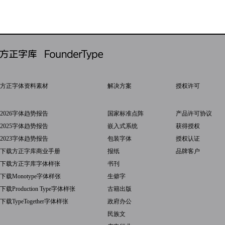
方正字体资料素材
解决方案
授权许可
2026字体趋势报告
国家标准点阵
产品许可协议
2025字体趋势报告
嵌入式系统
获得授权
2023字体趋势报告
包装字体
授权认证
下载方正字库商业手册
报纸
品牌客户
下载方正字库字体样张
书刊
下载Monotype字体样张
生僻字
下载Production Type字体样张
古籍出版
下载TypeTogether字体样张
政府办公
民族文