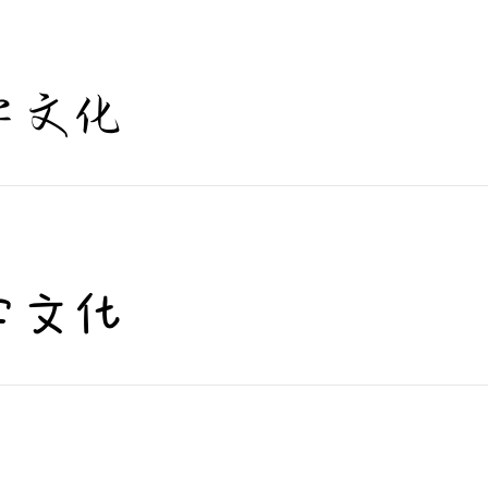
字文化
字文化