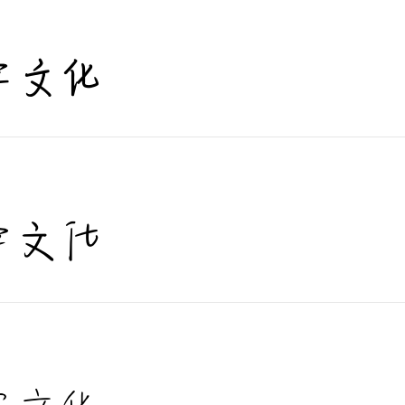
字文化
字文化