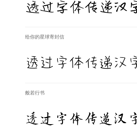
透过字体传递汉
给你的星球寄封信
透过字体传递汉
般若行书
透过字体传递汉