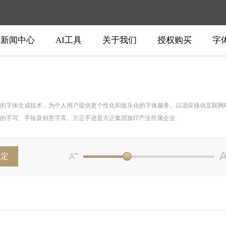
新闻中心
AI工具
关于我们
授权购买
字
的字体生成技术，为个人用户提供更个性化和娱乐化的字体服务。以适应移动互联网
的手写、手绘及创意字库。方正手迹是方正集团旗IT产业所属企业
确定