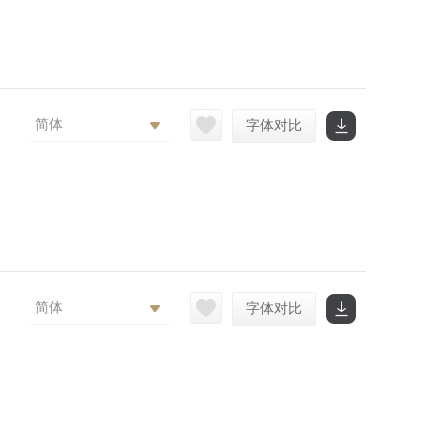
简体
字体对比
简体
字体对比