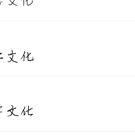
字文化
字文化
字文化