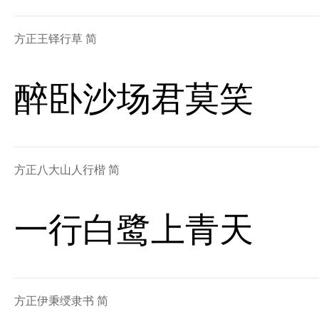
方正王铎行草 简
醉卧沙场君莫笑
方正八大山人行楷 简
一行白鹭上青天
方正伊秉绶隶书 简