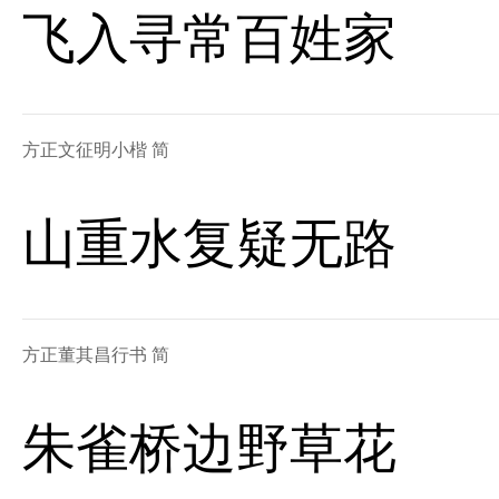
飞入寻常百姓家
方正文征明小楷 简
山重水复疑无路
方正董其昌行书 简
朱雀桥边野草花