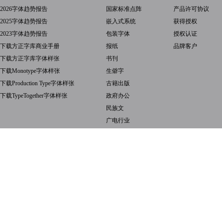
2026字体趋势报告
国家标准点阵
产品许可协议
2025字体趋势报告
嵌入式系统
获得授权
2023字体趋势报告
包装字体
授权认证
下载方正字库商业手册
报纸
品牌客户
下载方正字库字体样张
书刊
下载Monotype字体样张
生僻字
下载Production Type字体样张
古籍出版
下载TypeTogether字体样张
政府办公
民族文
广电行业