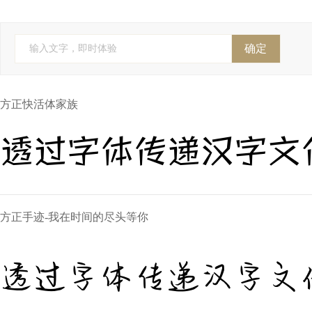
FontFont(Monotype)
YoonDesign
Cadson Demak
全球字
株式会社视觉设计研究所
株式会社 視覚デザイン研
确定
输入文字，即时体验
Anagata Type
字斋
精美堂
吉利
个人字
方正快活体家族
透过字体传递汉字文
方正手迹-我在时间的尽头等你
透过字体传递汉字文