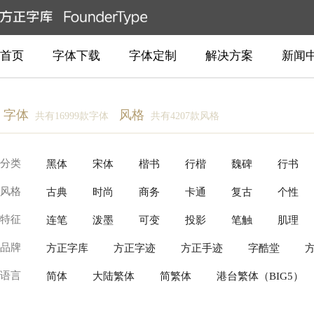
首页
字体下载
字体定制
解决方案
新闻
字体
风格
共有16999款字体
共有4207款风格
分类
黑体
宋体
楷书
行楷
魏碑
行书
风格
古典
时尚
商务
卡通
复古
个性
创意书写
常规书写·毛笔
常规书写·硬笔
衬
特征
连笔
泼墨
可变
投影
笔触
肌理
柔美
温暖
近代
动感
豪放
新中式
品牌
方正字库
方正字迹
方正手迹
字酷堂
逆反差
具象装饰
故障变形
有机流动
语言
简体
大陆繁体
简繁体
港台繁体（BIG5）
Production Type
Fontworks
Linotype(Monotype)
泰文
越南文
老挝文
汉字
柬埔寨文