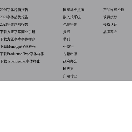
2026字体趋势报告
国家标准点阵
产品许可协议
2025字体趋势报告
嵌入式系统
获得授权
2023字体趋势报告
包装字体
授权认证
下载方正字库商业手册
报纸
品牌客户
下载方正字库字体样张
书刊
下载Monotype字体样张
生僻字
下载Production Type字体样张
古籍出版
下载TypeTogether字体样张
政府办公
民族文
广电行业