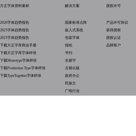
方正字体资料素材
解决方案
授权许可
2026字体趋势报告
国家标准点阵
产品许可协议
2025字体趋势报告
嵌入式系统
获得授权
2023字体趋势报告
包装字体
授权认证
下载方正字库商业手册
报纸
品牌客户
下载方正字库字体样张
书刊
下载Monotype字体样张
生僻字
下载Production Type字体样张
古籍出版
下载TypeTogether字体样张
政府办公
民族文
广电行业