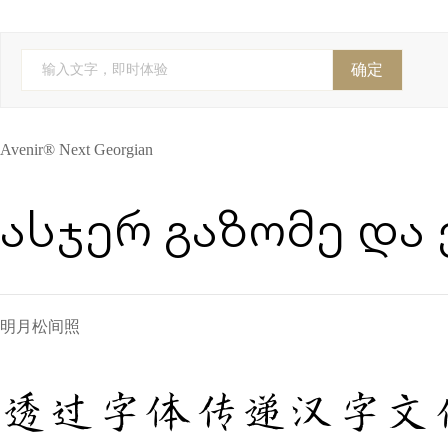
FontFont(Monotype)
YoonDesign
Cadson Demak
全球字
株式会社视觉设计研究所
株式会社 視覚デザイン研
确定
输入文字，即时体验
Anagata Type
字斋
精美堂
吉利
个人字
Avenir® Next Georgian
ასჯერ გაზომე და
明月松间照
透过字体传递汉字文