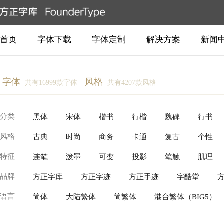
首页
字体下载
字体定制
解决方案
新闻
字体
风格
共有16999款字体
共有4207款风格
分类
黑体
宋体
楷书
行楷
魏碑
行书
风格
古典
时尚
商务
卡通
复古
个性
创意书写
常规书写·毛笔
常规书写·硬笔
衬
特征
连笔
泼墨
可变
投影
笔触
肌理
柔美
温暖
近代
动感
豪放
新中式
品牌
方正字库
方正字迹
方正手迹
字酷堂
逆反差
具象装饰
故障变形
有机流动
语言
简体
大陆繁体
简繁体
港台繁体（BIG5）
Production Type
Fontworks
Linotype(Monotype)
泰文
越南文
老挝文
汉字
柬埔寨文