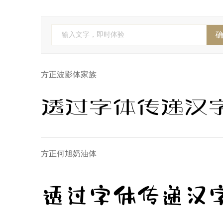
FontFont(Monotype)
YoonDesign
Ca
全球字
株式会社视觉设计研究所
株式会社 視
输入文字，即时体验
Anagata Type
字斋
精美堂
吉
方正波影体家族
透过字体传递汉
方正何旭奶油体
透过字体传递汉