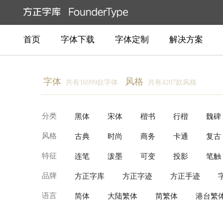
首页
字体下载
字体定制
解决方案
字体
风格
共有16999款字体
共有4207款风格
分类
黑体
宋体
楷书
行楷
魏碑
风格
古典
时尚
商务
卡通
复古
创意书写
常规书写·毛笔
常规书写·
特征
连笔
泼墨
可变
投影
笔触
柔美
温暖
近代
动感
豪放
品牌
方正字库
方正字迹
方正手迹
逆反差
具象装饰
故障变形
有
语言
简体
大陆繁体
简繁体
港台繁体
Production Type
Fontworks
Linotyp
泰文
越南文
老挝文
汉字