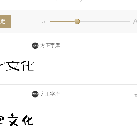
dson Demak
株式会社白舟书体
URW Type Foundry(Monoty
覚デザイン研究所
FounderType&TypeTogether
Fontfabric
确定
利
个人字库
方正字库
字文化
方正字库
字文化