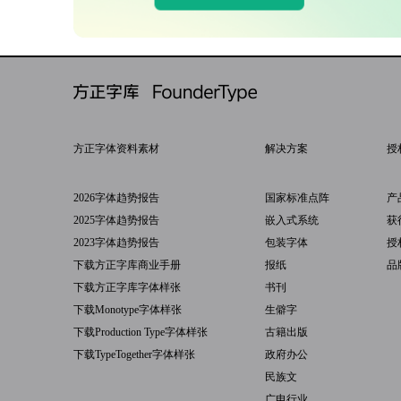
方正字体资料素材
解决方案
授
2026字体趋势报告
国家标准点阵
产
2025字体趋势报告
嵌入式系统
获
2023字体趋势报告
包装字体
授
下载方正字库商业手册
报纸
品
下载方正字库字体样张
书刊
下载Monotype字体样张
生僻字
下载Production Type字体样张
古籍出版
下载TypeTogether字体样张
政府办公
民族文
广电行业