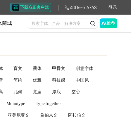
登录
体商城
体
盲文
爨体
甲骨文
创意字体
新
简约
优雅
科技感
中国风
哥特体
书法体
符号
高
几何
宽扁
厚底
空心
Monotype
TypeTogether
亚美尼亚文
希伯来文
阿拉伯文
cender(Monotype)
Bitstream(Monotype)
文
格鲁吉亚文
天城文
符号