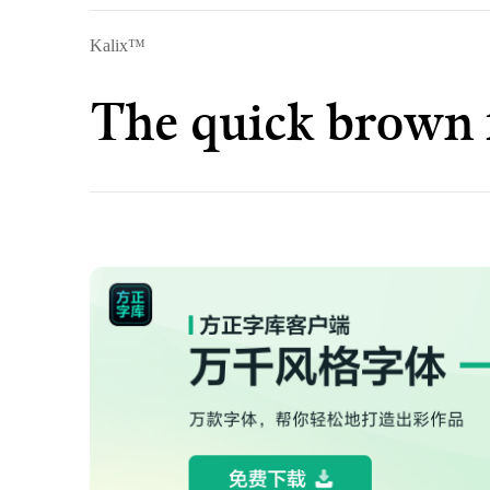
Kalix™
The quick brown f