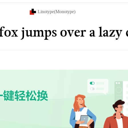
Linotype(Monotype)
ox jumps over a lazy