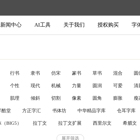
新闻中心
AI工具
关于我们
授权购买
字
行书
隶书
仿宋
篆书
草书
混合
圆
个性
现代
机械
力量
圆润
可爱
清
硬笔
衬线体
无衬线体
正文字体
手写风格字体
肌理
倾斜
切割
像素
圆角
膨胀
瘦
新中式
民族风
字酷堂
方正字汇
书体坊
中华精品字库
仓耳字库
机流动
（BIG5）
拉丁文
拉丁文扩展
西里尔文
希腊文
e(Monotype)
ITC(Monotype)
Image Club(Monotype)
As
展开筛选
柬埔寨文
缅甸文
孟加拉文
泰米尔文
日文
韩