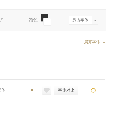
pe)
Fontsmith(Monotype)
株式会社モトヤ（motoya ）
抖音
颜色
展开字体
简体
字体对比