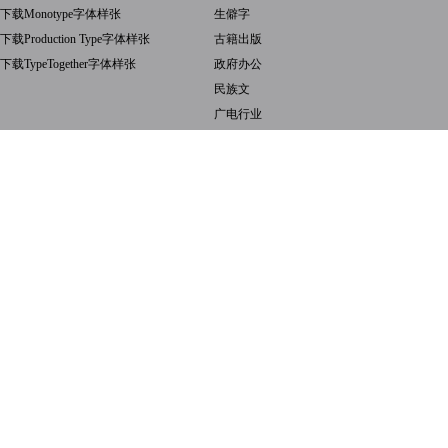
下载Monotype字体样张
生僻字
下载Production Type字体样张
古籍出版
下载TypeTogether字体样张
政府办公
民族文
广电行业