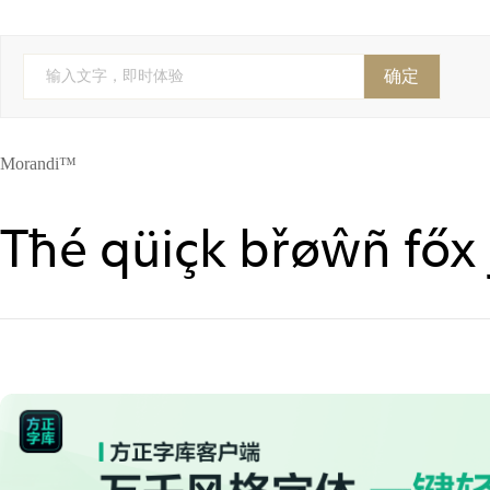
FontFont(Monotype)
YoonDesign
Cadson Demak
全球字
株式会社视觉设计研究所
株式会社 視覚デザイン研
确定
输入文字，即时体验
Anagata Type
字斋
精美堂
吉利
个人字
Morandi™
Tħé qüiçk břøŵñ főx 