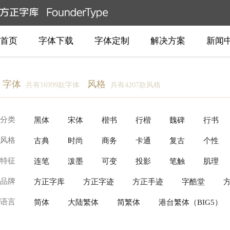
首页
字体下载
字体定制
解决方案
新闻
字体
风格
共有16999款字体
共有4207款风格
分类
黑体
宋体
楷书
行楷
魏碑
行书
风格
古典
时尚
商务
卡通
复古
个性
创意书写
常规书写·毛笔
常规书写·硬笔
衬
特征
连笔
泼墨
可变
投影
笔触
肌理
柔美
温暖
近代
动感
豪放
新中式
品牌
方正字库
方正字迹
方正手迹
字酷堂
逆反差
具象装饰
故障变形
有机流动
语言
简体
大陆繁体
简繁体
港台繁体（BIG5）
Production Type
Fontworks
Linotype(Monotype)
泰文
越南文
老挝文
汉字
柬埔寨文