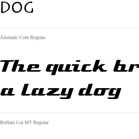
dog
Atomatic Com Regular
The quick b
a lazy dog
Buffalo Gal MT Regular