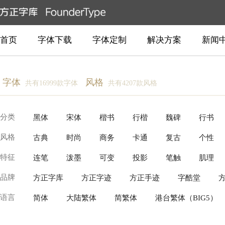
首页
字体下载
字体定制
解决方案
新闻
字体
风格
共有16999款字体
共有4207款风格
分类
黑体
宋体
楷书
行楷
魏碑
行书
风格
古典
时尚
商务
卡通
复古
个性
创意书写
常规书写·毛笔
常规书写·硬笔
衬
特征
连笔
泼墨
可变
投影
笔触
肌理
柔美
温暖
近代
动感
豪放
新中式
品牌
方正字库
方正字迹
方正手迹
字酷堂
逆反差
具象装饰
故障变形
有机流动
语言
简体
大陆繁体
简繁体
港台繁体（BIG5）
Production Type
Fontworks
Linotype(Monotype)
泰文
越南文
老挝文
汉字
柬埔寨文