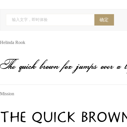
FontFont(Monotype)
YoonDesign
Cadson Demak
全球字
株式会社视觉设计研究所
株式会社 視覚デザイン研
确定
输入文字，即时体验
Anagata Type
字斋
精美堂
吉利
个人字
Helinda Rook
The quick brown fox jumps over a l
Mission
The quick brown