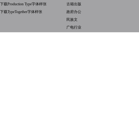
下载Production Type字体样张
古籍出版
下载TypeTogether字体样张
政府办公
民族文
广电行业