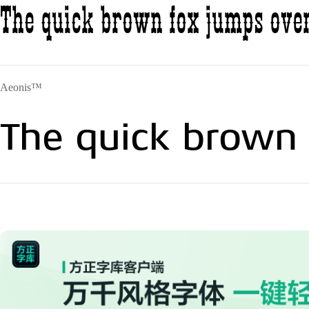
The quick brown fox jumps over
Aeonis™
The quick brown 