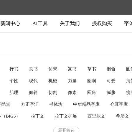
新闻中心
AI工具
关于我们
授权购买
字
行书
隶书
仿宋
篆书
草书
混合
圆
个性
现代
机械
力量
圆润
可爱
清
硬笔
衬线体
无衬线体
正文字体
手写风格字体
肌理
倾斜
切割
像素
圆角
膨胀
瘦
新中式
民族风
字酷堂
方正字汇
书体坊
中华精品字库
仓耳字库
机流动
（BIG5）
拉丁文
拉丁文扩展
西里尔文
希腊文
e(Monotype)
ITC(Monotype)
Image Club(Monotype)
As
展开筛选
柬埔寨文
缅甸文
孟加拉文
泰米尔文
日文
韩