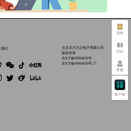
清单
北京北大方正电子有限公司
注我们
对比
版权所有
京ICP备09064830号
京ICP备09064830号-27
客服
客户端