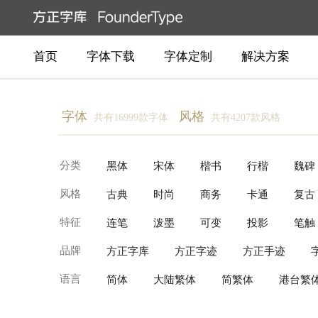
首页
字体下载
字体定制
解决方案
字体
风格
共有16999款字体
共有4207款风格
分类
黑体
宋体
楷书
行楷
魏碑
风格
古典
时尚
商务
卡通
复古
创意书写
常规书写·毛笔
常规书写·
特征
连笔
泼墨
可变
投影
笔触
柔美
温暖
近代
动感
豪放
品牌
方正字库
方正字迹
方正手迹
逆反差
具象装饰
故障变形
有
语言
简体
大陆繁体
简繁体
港台繁体
Production Type
Fontworks
Linotyp
泰文
越南文
老挝文
汉字