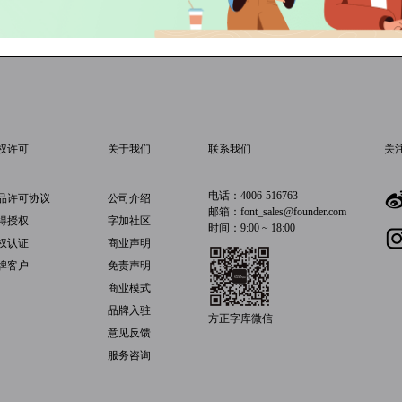
权许可
关于我们
联系我们
关
电话：4006-516763
品许可协议
公司介绍
邮箱：font_sales@founder.com
得授权
字加社区
时间：9:00 ~ 18:00
权认证
商业声明
牌客户
免责声明
商业模式
品牌入驻
方正字库微信
意见反馈
服务咨询