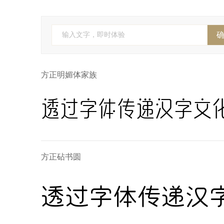
FontFont(Monotype)
YoonDesign
Ca
全球字
株式会社视觉设计研究所
株式会社 視
输入文字，即时体验
Anagata Type
字斋
精美堂
吉
方正明媚体家族
透过字体传递汉字文
方正砧书圆
透过字体传递汉