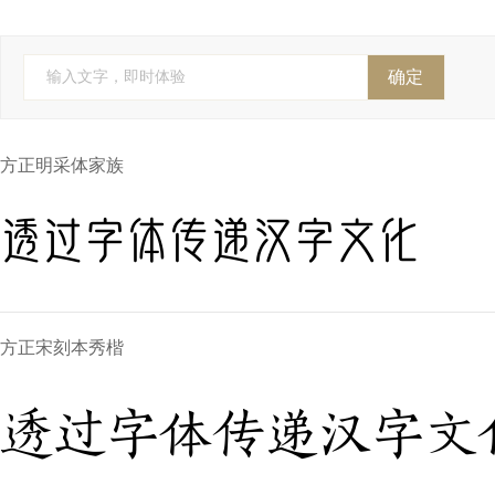
FontFont(Monotype)
YoonDesign
Cadson Demak
全球字
株式会社视觉设计研究所
株式会社 視覚デザイン研
确定
输入文字，即时体验
Anagata Type
字斋
精美堂
吉利
个人字
方正明采体家族
透过字体传递汉字文化
方正宋刻本秀楷
透过字体传递汉字文