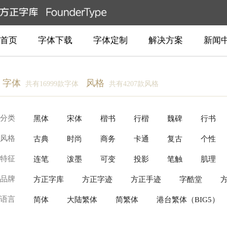
首页
字体下载
字体定制
解决方案
新闻
字体
风格
共有16999款字体
共有4207款风格
分类
黑体
宋体
楷书
行楷
魏碑
行书
风格
古典
时尚
商务
卡通
复古
个性
创意书写
常规书写·毛笔
常规书写·硬笔
衬
特征
连笔
泼墨
可变
投影
笔触
肌理
柔美
温暖
近代
动感
豪放
新中式
品牌
方正字库
方正字迹
方正手迹
字酷堂
逆反差
具象装饰
故障变形
有机流动
语言
简体
大陆繁体
简繁体
港台繁体（BIG5）
Production Type
Fontworks
Linotype(Monotype)
泰文
越南文
老挝文
汉字
柬埔寨文