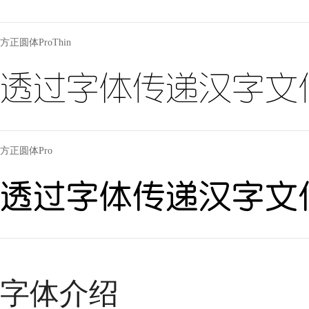
方正圆体ProThin
透过字体传递汉字文
方正圆体Pro
透过字体传递汉字文
字体介绍