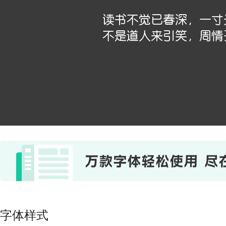
读书不觉已春深，一寸
不是道人来引笑，周情
字体样式