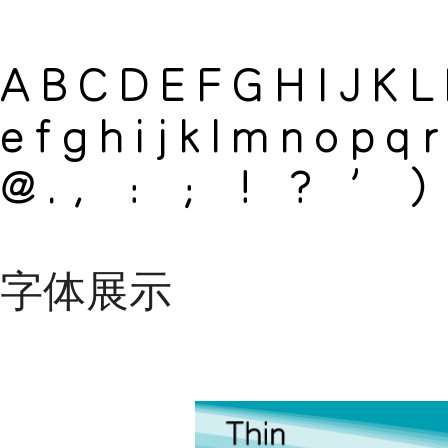
ABCDEFGHIJK
efghijklmnopq
@.，：；！？’）
字体展示