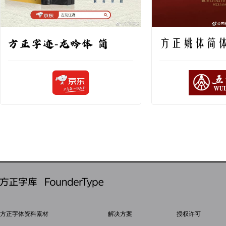
方正字迹-龙吟体 简
方正姚体简
方正字体资料素材
解决方案
授权许可