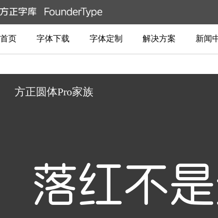
首页
字体下载
字体定制
解决方案
新闻
方正圆体Pro家族
落红不是