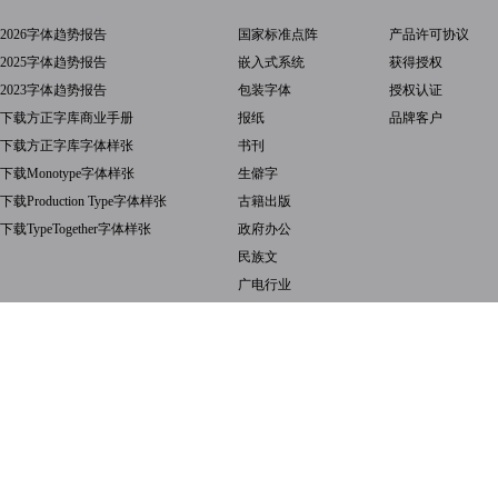
2026字体趋势报告
国家标准点阵
产品许可协议
2025字体趋势报告
嵌入式系统
获得授权
2023字体趋势报告
包装字体
授权认证
下载方正字库商业手册
报纸
品牌客户
下载方正字库字体样张
书刊
下载Monotype字体样张
生僻字
下载Production Type字体样张
古籍出版
下载TypeTogether字体样张
政府办公
民族文
广电行业