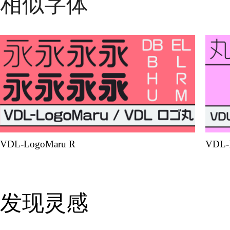
相似字体
VDL-LogoMaru R
VDL-
发现灵感