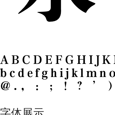
ABCDEFGHIJ
bcdefghijklmn
@.，：；！？’）
字体展示