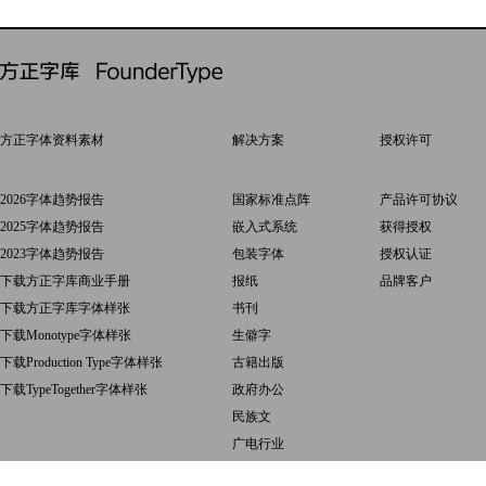
方正字体资料素材
解决方案
授权许可
2026字体趋势报告
国家标准点阵
产品许可协议
2025字体趋势报告
嵌入式系统
获得授权
2023字体趋势报告
包装字体
授权认证
下载方正字库商业手册
报纸
品牌客户
下载方正字库字体样张
书刊
下载Monotype字体样张
生僻字
下载Production Type字体样张
古籍出版
下载TypeTogether字体样张
政府办公
民族文
广电行业