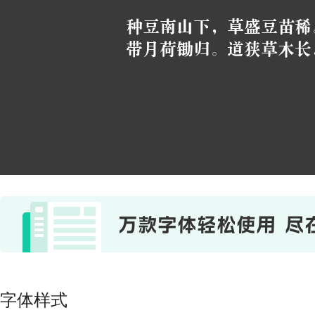
种豆南山下，草盛豆苗稀
带月荷锄归。道狭草木长
字体样式