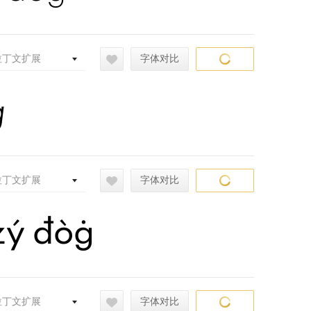
拉丁文扩展
字体对比
ġ
拉丁文扩展
字体对比
żý đòġ
拉丁文扩展
字体对比