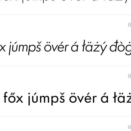
x júmpš övér á łäżý đò
 főx júmpš övér á łä