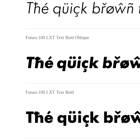
Tħé qüiçk břøŵñ 
Futura 100 LXT Text Bold Oblique
Tħé qüiçk břøŵ
Futura 100 LXT Text Bold
Tħé qüiçk břøŵ