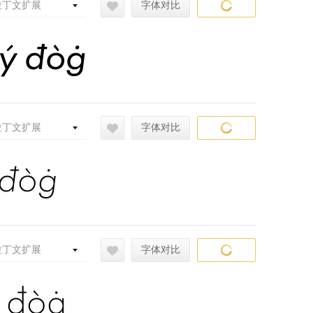
拉丁文扩展
字体对比
żý đòġ
拉丁文扩展
字体对比
 đòġ
拉丁文扩展
字体对比
ý đòġ