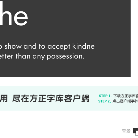
the
 show and to accept kindne
better than any possession.
背景