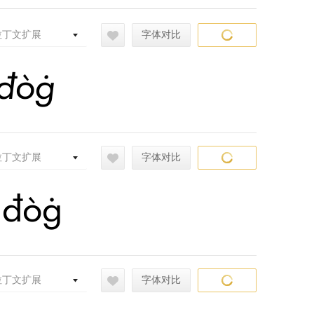
拉丁文扩展
字体对比
 đòġ
拉丁文扩展
字体对比
ý đòġ
拉丁文扩展
字体对比