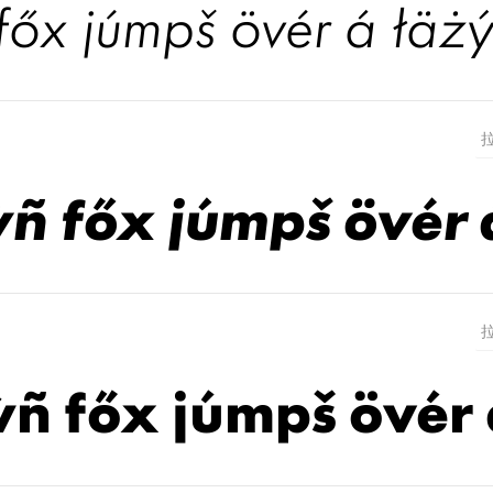
főx júmpš övér á łäż
ñ főx júmpš övér 
ñ főx júmpš övér 