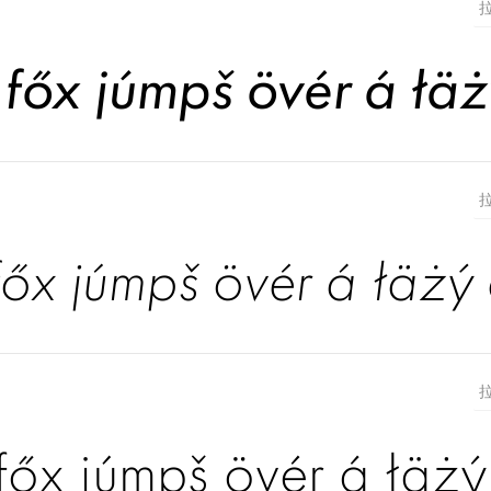
 főx júmpš övér á łä
főx júmpš övér á łäżý
főx júmpš övér á łäż