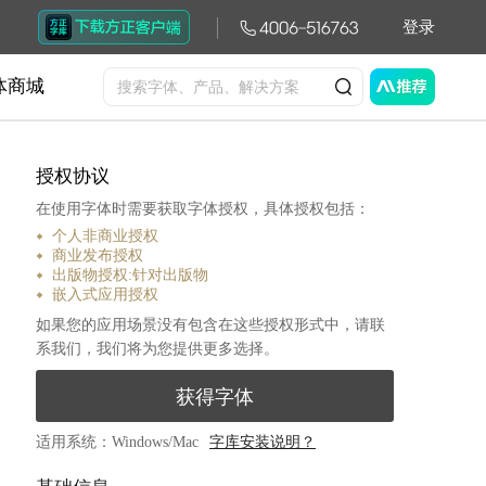
登录
体商城
授权协议
在使用字体时需要获取字体授权，具体授权包括：
个人非商业授权
商业发布授权
出版物授权:针对出版物
嵌入式应用授权
如果您的应用场景没有包含在这些授权形式中，请联
系我们，我们将为您提供更多选择。
获得字体
适用系统：Windows/Mac
字库安装说明？