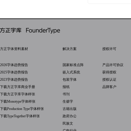
方正字体资料素材
解决方案
授权许可
2026字体趋势报告
国家标准点阵
产品许可协议
2025字体趋势报告
嵌入式系统
获得授权
2023字体趋势报告
包装字体
授权认证
下载方正字库商业手册
报纸
品牌客户
下载方正字库字体样张
书刊
下载Monotype字体样张
生僻字
下载Production Type字体样张
古籍出版
下载TypeTogether字体样张
政府办公
民族文
广电行业