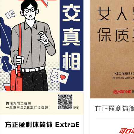
方正盈利体简体
方正盈利体简体 ExtraBold