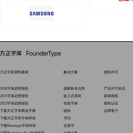
方正字体资料素材
解决方案
授权许可
2026字体趋势报告
国家标准点阵
产品许可协议
2025字体趋势报告
嵌入式系统
获得授权
2023字体趋势报告
包装字体
授权认证
下载方正字库商业手册
报纸
品牌客户
下载方正字库字体样张
书刊
下载Monotype字体样张
生僻字