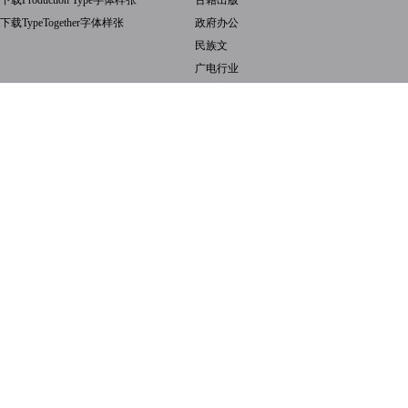
下载Production Type字体样张
古籍出版
下载TypeTogether字体样张
政府办公
民族文
广电行业