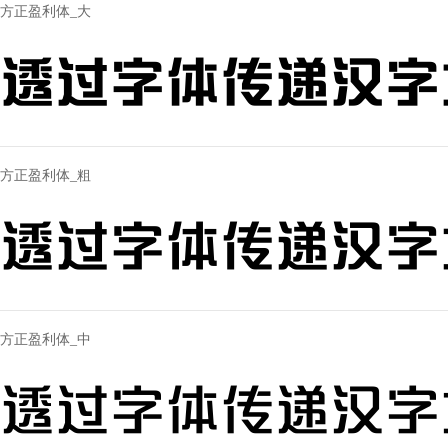
方正盈利体_大
透过字体传递汉字
方正盈利体_粗
透过字体传递汉字
方正盈利体_中
透过字体传递汉字