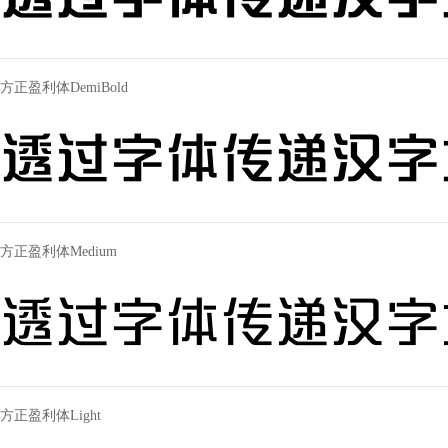
方正盈利体DemiBold
透过字体传递汉字
方正盈利体Medium
透过字体传递汉字
方正盈利体Light