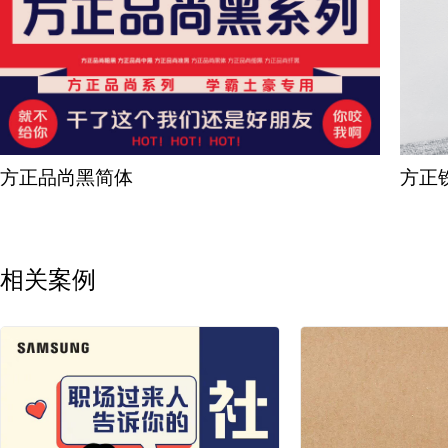
方正品尚黑简体
方正铁
相关案例