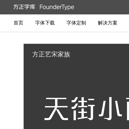
首页
字体下载
字体定制
解决方案
方正艺宋家族
天街小