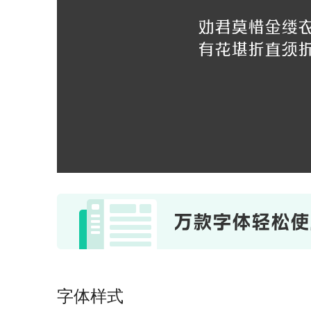
劝君莫惜金缕
有花堪折直须
字体样式