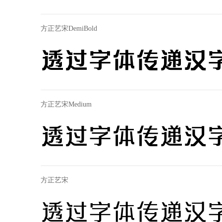
方正艺宋DemiBold
透过字体传递汉
方正艺宋Medium
透过字体传递汉
方正艺宋
透过字体传递汉