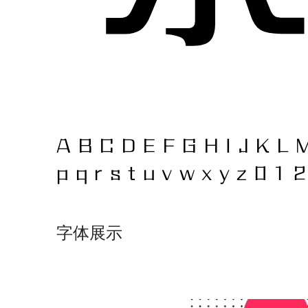
ABCDEFGHIJKL
pqrstuvwxyz0
字体展示