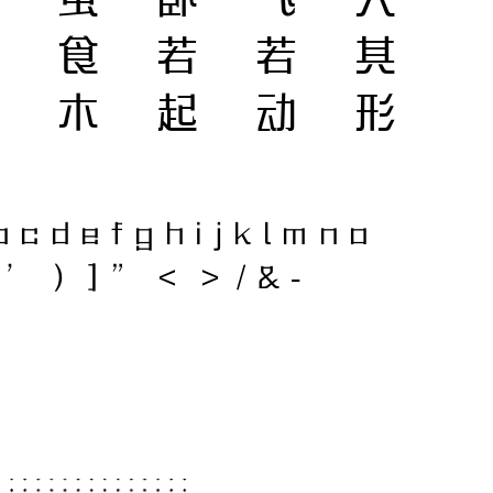
若
食
若
若
其
强
木
起
动
形
cdefghijklmno
？’）]”＜＞/&-