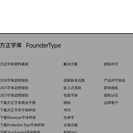
方正字体资料素材
解决方案
授权许可
2026字体趋势报告
国家标准点阵
产品许可协议
2025字体趋势报告
嵌入式系统
获得授权
2023字体趋势报告
包装字体
授权认证
下载方正字库商业手册
报纸
品牌客户
下载方正字库字体样张
书刊
下载Monotype字体样张
生僻字
下载Production Type字体样张
古籍出版
下载TypeTogether字体样张
政府办公