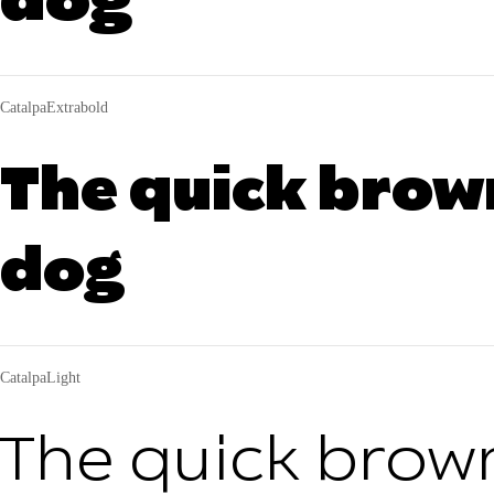
CatalpaExtrabold
The quick brown
dog
CatalpaLight
The quick brown