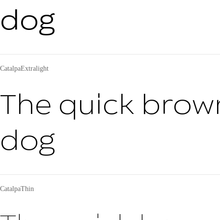
dog
CatalpaExtralight
The quick brown
dog
CatalpaThin