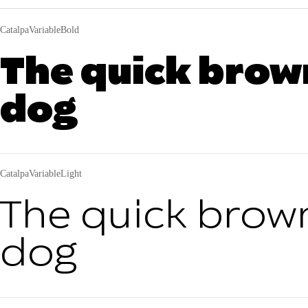
CatalpaVariableBold
The quick brown
dog
CatalpaVariableLight
The quick brown
dog