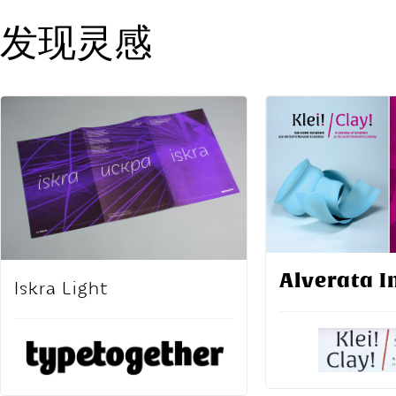
发现灵感
Alverata I
Iskra Light