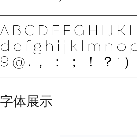
ABCDEFGHIJK
defghijklmno
9@.，：；！？’）
字体展示