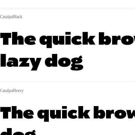
CatalpaBlack
The quick bro
lazy dog
CatalpaHeavy
The quick brow
dog