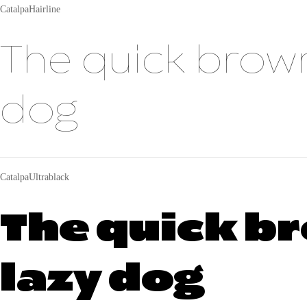
CatalpaHairline
The quick brown
dog
CatalpaUltrablack
The quick br
lazy dog