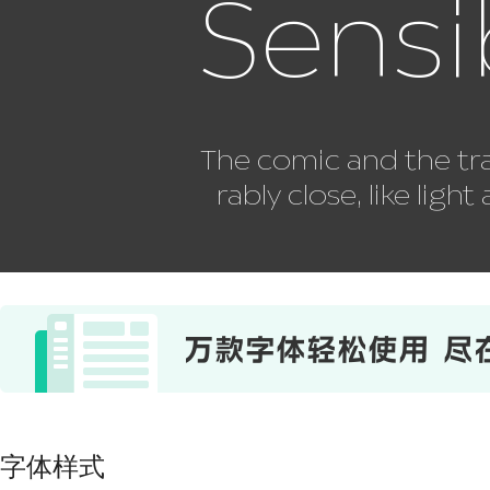
Sensib
The comic and the tra
rably close, like ligh
字体样式