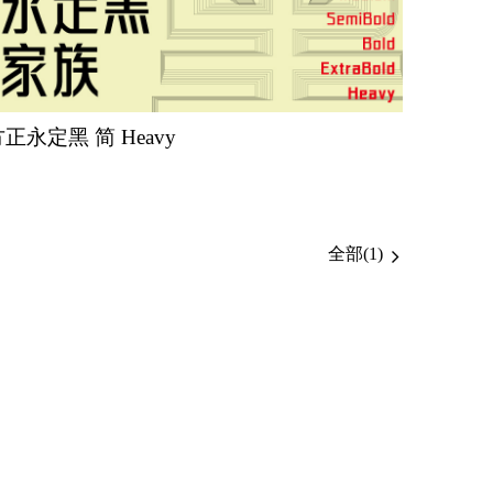
正永定黑 简 Heavy
全部(1)