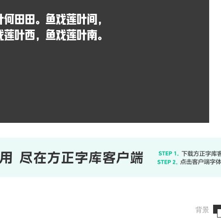
叶何田田。鱼戏莲叶间，
戏莲叶西，鱼戏莲叶南。
背景