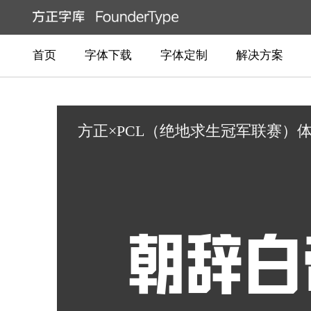
首页
字体下载
字体定制
解决方案
方正×PCL（绝地求生冠军联赛）
朝辞白