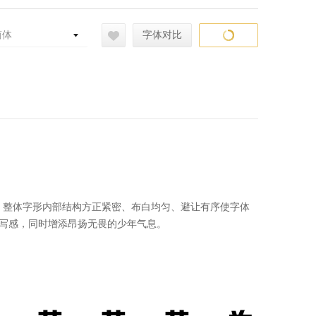
简体
字体对比
。整体字形内部结构方正紧密、布白均匀、避让有序使字体
写感，同时增添昂扬无畏的少年气息。