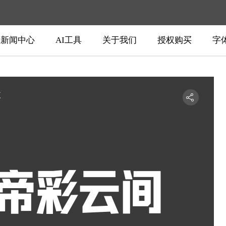
新闻中心
AI工具
关于我们
授权购买
字
体
帝彩云间