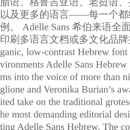
腊语、格鲁吉亚语、老挝语、
以及更多的语言——每一个都
例。 Adelle Sans 希伯来
印刷多语言文档或多文化品牌推
ganic, low-contrast Hebrew font f
vironments Adelle Sans Hebrew is
ms into the voice of more than n
glione and Veronika Burian’s awa
ited take on the traditional grot
he most demanding editorial des
ting Adelle Sans Hebrew. The co