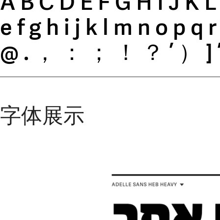
ABCDEFGHIJK
efghijklmnopq
@.，：；！？’）]
字体展示