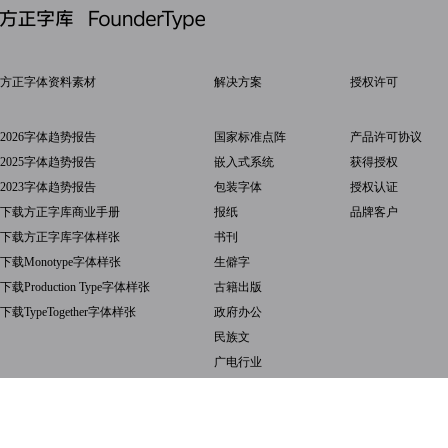
方正字体资料素材
解决方案
授权许可
2026字体趋势报告
国家标准点阵
产品许可协议
2025字体趋势报告
嵌入式系统
获得授权
2023字体趋势报告
包装字体
授权认证
下载方正字库商业手册
报纸
品牌客户
下载方正字库字体样张
书刊
下载Monotype字体样张
生僻字
下载Production Type字体样张
古籍出版
下载TypeTogether字体样张
政府办公
民族文
广电行业