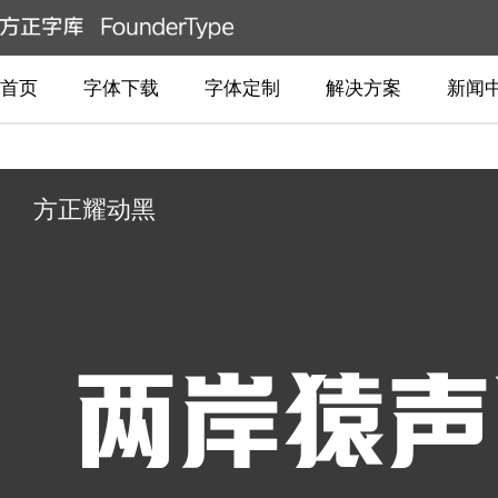
首页
字体下载
字体定制
解决方案
新闻
方正耀动黑
两岸猿声