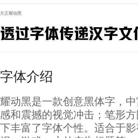
方正耀动黑
透过字体传递汉字文
字体介绍
耀动黑是一款创意黑体字，中
感和震撼的视觉冲击；笔形方
下丰富了字体个性。适合于影