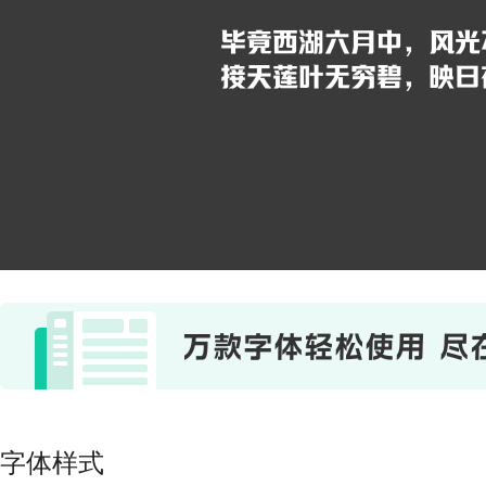
毕竟西湖六月中，风光
接天莲叶无穷碧，映日
字体样式