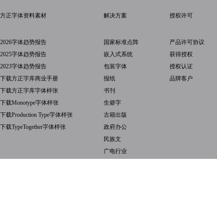
方正字体资料素材
解决方案
授权许可
2026字体趋势报告
国家标准点阵
产品许可协议
2025字体趋势报告
嵌入式系统
获得授权
2023字体趋势报告
包装字体
授权认证
下载方正字库商业手册
报纸
品牌客户
下载方正字库字体样张
书刊
下载Monotype字体样张
生僻字
下载Production Type字体样张
古籍出版
下载TypeTogether字体样张
政府办公
民族文
广电行业