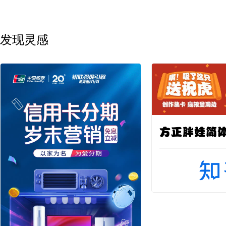
发现灵感
方正胖娃简