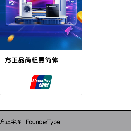
方正品尚粗黑简体